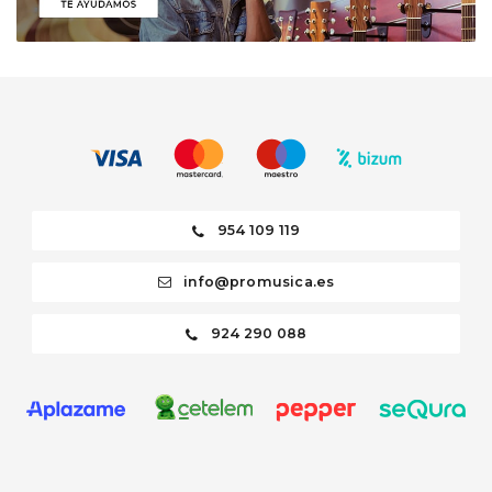
954 109 119
info@promusica.es
924 290 088