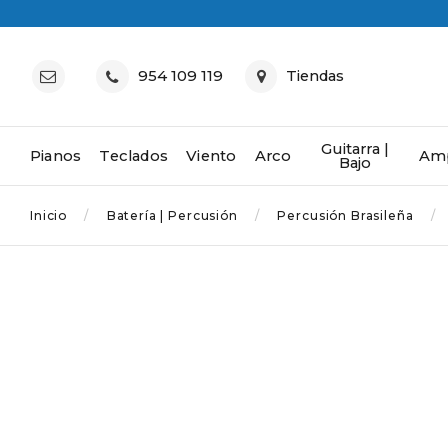
954 109 119
Tiendas
Guitarra |
Pianos
Teclados
Viento
Arco
Amp
Bajo
Inicio
Batería | Percusión
Percusión Brasileña