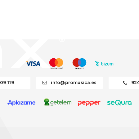
09 119
info@promusica.es
92