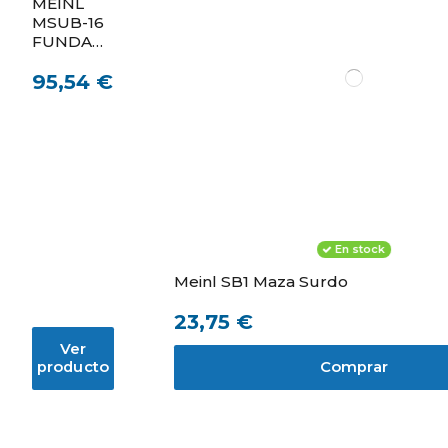
MEINL
MSUB-16
FUNDA
DELUXE
95,54 €
PARA
SURDO
16"
En stock
Meinl SB1 Maza Surdo
23,75 €
Ver
producto
Comprar