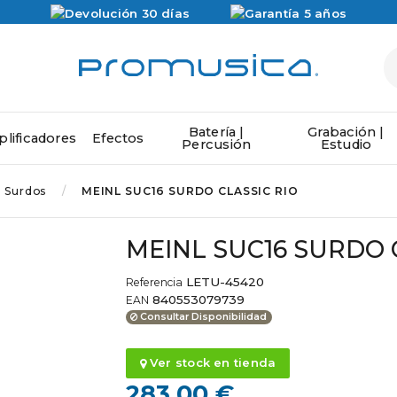
Batería |
Grabación |
lificadores
Efectos
Percusión
Estudio
Surdos
MEINL SUC16 SURDO CLASSIC RIO
MEINL SUC16 SURDO 
LETU-45420
Referencia
840553079739
EAN
Consultar Disponibilidad
Ver stock en tienda
283,00 €