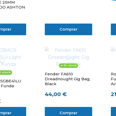
E 25MM
DO ASHTON
mprar
Comprar
En stock
n stock
Fender FA610
Ro
Dreadnought Gig Bag,
Fu
SGBE41LU
Black
Ac
e Funda
44,00 €
2
€
mprar
Comprar