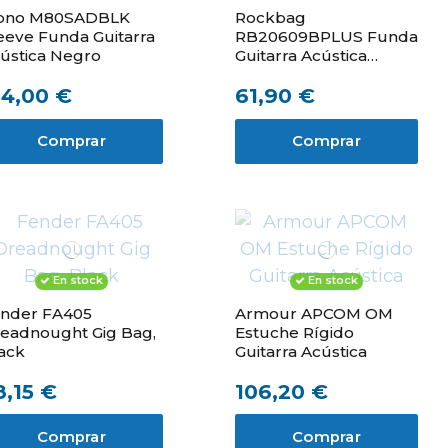
ono M80SADBLK
Rockbag
eeve Funda Guitarra
RB20609BPLUS Funda
ústica Negro
Guitarra Acústica
30Mm
54,00 €
61,90 €
Comprar
Comprar
En stock
En stock
nder FA405
Armour APCOM OM
eadnought Gig Bag,
Estuche Rígido
ack
Guitarra Acústica
8,15 €
106,20 €
Comprar
Comprar