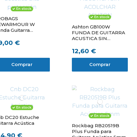
En stock
En stock
ROBAGS
EWARMOUR W
Ashton GB100W
nda Guitarra
FUNDA DE GUITARRA
ustica alta
ACUSTICA SIN
9,00 €
otección
ACOLCHAR ASHTON
12,60 €
Comprar
Comprar
En stock
En stock
b DC20 Estuche
itarra Acústica
Rockbag RB20519B
Plus Funda para
24,90 €