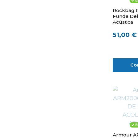
E
Rockbag 
Funda Del
Acústica
51,00 €
Co
E
Armour 