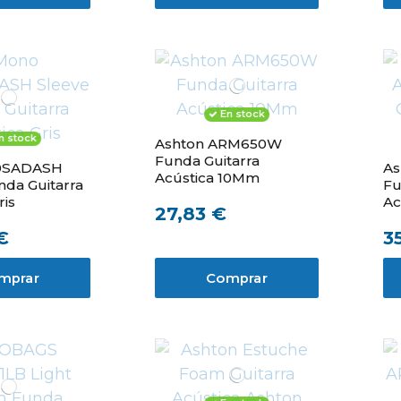
En stock
n stock
Ashton ARM650W
Funda Guitarra
0SADASH
As
Acústica 10Mm
nda Guitarra
Fu
ris
Ac
27,83 €
€
3
mprar
Comprar