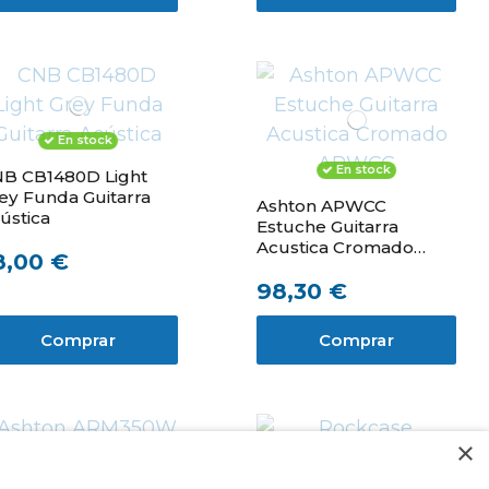
En stock
En stock
B CB1480D Light
ey Funda Guitarra
Ashton APWCC
ústica
Estuche Guitarra
Acustica Cromado
8,00 €
APWCC
98,30 €
Comprar
Comprar
×