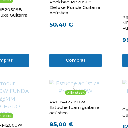
n stock
Rockbag RB20508
Deluxe Funda Guitarra
RB20509B
Acústica
uxe Guitarra
P
N
50,40 €
Fu
ac
9
pr
mprar
Comprar
En stock
PROBAGS 150W
Estuche foam guitarra
Cn
acústica
Gu
n stock
95,00 €
ARM2000W
1