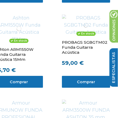
En stock
En stock
PROBAGS SGBGTM02
Funda Guitarra
hton ARM1550W
Acústica
nda Guitarra
ústica 15Mm
59,00 €
5,70 €
Comprar
Comprar