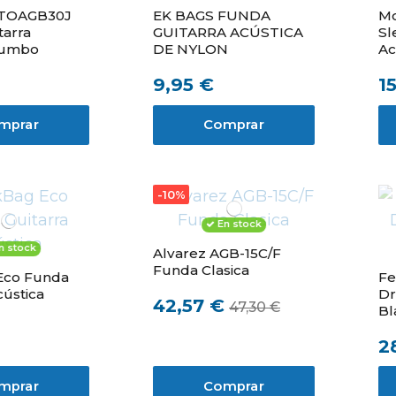
TOAGB30J
EK BAGS FUNDA
M
tarra
GUITARRA ACÚSTICA
Sl
Jumbo
DE NYLON
Ac
9,95 €
1
mprar
Comprar
-10%
En stock
n stock
Alvarez AGB-15C/F
Funda Clasica
Eco Funda
Fe
cústica
Dr
42,57 €
47,30 €
Bl
2
mprar
Comprar