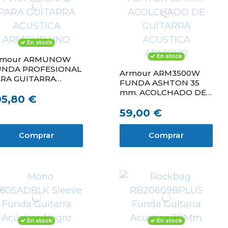
En stock
En stock
rmour ARMUNOW
UNDA PROFESIONAL
Armour ARM3500W
RA GUITARRA
FUNDA ASHTON 35
CUSTICA ARMOUR
mm. ACOLCHADO DE
05,80 €
NO
GUITARRA ACUSTICA
59,00 €
ARMOUR
Comprar
Comprar
En stock
En stock