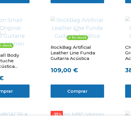
En stock
n stock
RockBag Artificial
CN
Leather Line Funda
Gr
all Body
Guitarra Acústica
Ac
stuche
cústica
109,00 €
3
 €
mprar
Comprar
-35%