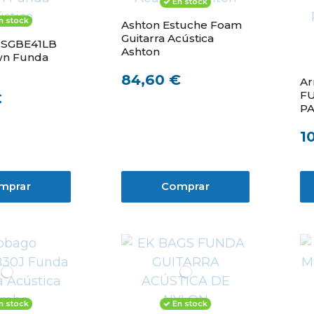
En stock
n stock
Ashton Estuche Foam
Guitarra Acústica
SGBE41LB
Ashton
wn Funda
84,60 €
A
F
€
PA
A
1
U
mprar
Comprar
n stock
En stock