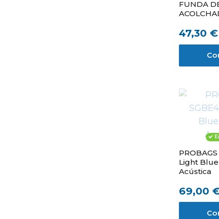
FUNDA D
ACOLCHA
47,30 €
Co
E
PROBAGS 
Light Blu
Acústica
69,00 
Co