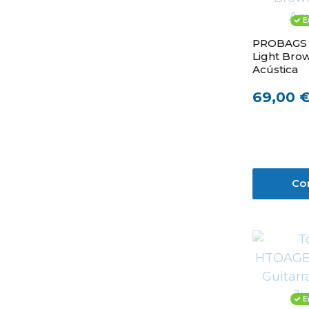
E
PROBAGS 
Light Bro
Acústica
69,00 
Co
E