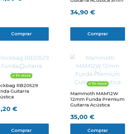
Guitarra Acústica 5mm
34,90 €
Comprar
Comprar
En stock
En stock
ckbag RB20529
nda Guitarra
Mammoth MAM12W
ústica
12mm Funda Premium
Guitarra Acústica
1,20 €
35,00 €
Comprar
Comprar