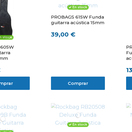
En stock
PROBAGS 615W Funda
guitarra acústica 15mm
39,00 €
n stock
 605W
P
tarra
Fu
5mm
ac
€
1
mprar
Comprar
En stock