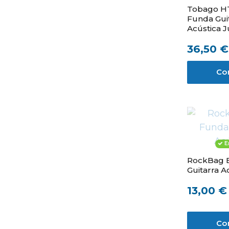
Tobago H
Funda Gui
Acústica 
36,50 €
Co
E
RockBag 
Guitarra A
13,00 €
Co