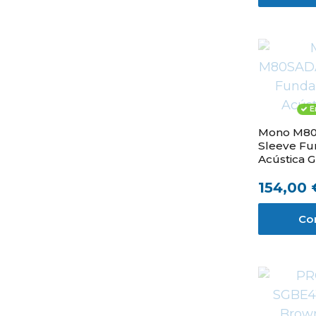
E
Mono M8
Sleeve Fu
Acústica G
154,00 
Co