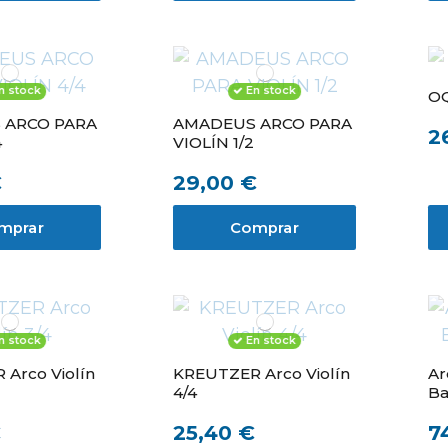
n stock
En stock
OQ
 ARCO PARA
AMADEUS ARCO PARA
2
4
VIOLÍN 1/2
€
29,00 €
mprar
Comprar
n stock
En stock
Arco Violín
KREUTZER Arco Violín
Ar
4/4
Ba
€
25,40 €
7