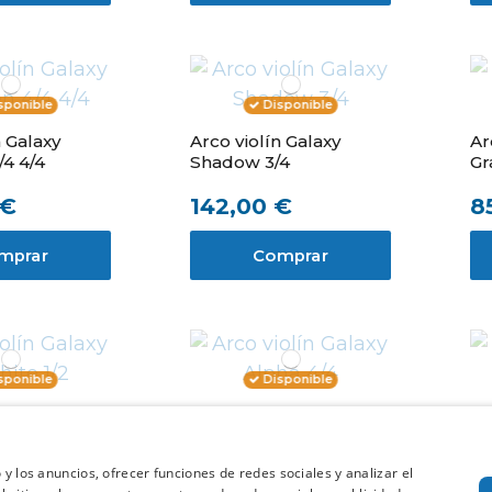
sponible
Disponible
n Galaxy
Arco violín Galaxy
Ar
4 4/4
Shadow 3/4
Gr
 €
142,00 €
8
mprar
Comprar
sponible
Disponible
n Galaxy
Arco violín Galaxy
Ar
/2
Alpha 4/4
Al
 y los anuncios, ofrecer funciones de redes sociales y analizar el
60,10 €
6