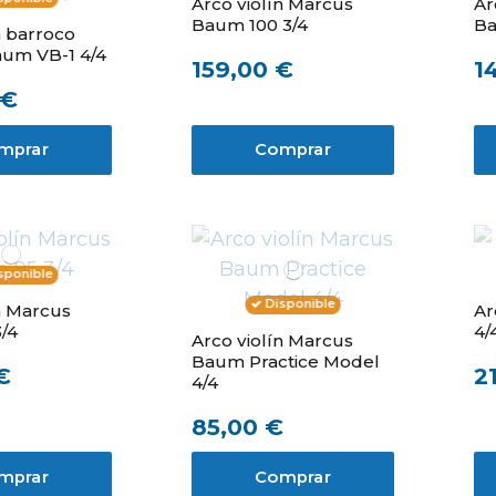
Arco violín Marcus
Ar
Baum 100 3/4
Ba
n barroco
um VB-1 4/4
159,00 €
1
 €
mprar
Comprar
sponible
Disponible
n Marcus
Ar
/4
4/
Arco violín Marcus
Baum Practice Model
€
2
4/4
85,00 €
mprar
Comprar