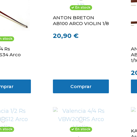
En stock
ANTON BRETON
AB100 ARCO VIOLIN 1/8
20,90 €
n stock
/4 Rs
A
34 Arco
AB
1/
2
mprar
Comprar
n stock
En stock
KA
Ar