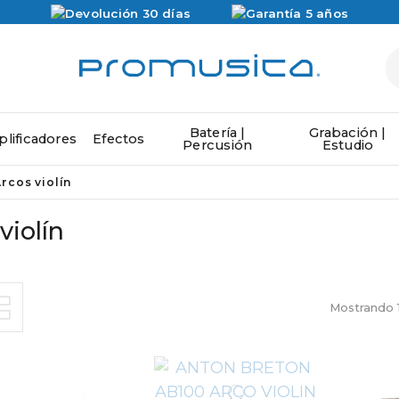
Batería |
Grabación |
lificadores
Efectos
Percusión
Estudio
rcos violín
violín
Mostrando 1