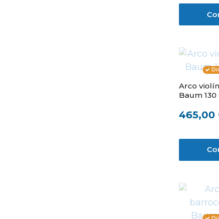
Co
Di
Arco violí
Baum 130 
465,00
Co
Di