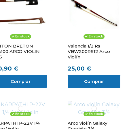
En stock
En stock
NTON BRETON
Valencia 1/2 Rs
100 ARCO VIOLIN
VBW200RS12 Arco
16
Violín
0,90 €
25,00 €
Comprar
Comprar
En stock
En stock
RPATHI P-22V 1/4
Arco violín Galaxy
co Violín
Graphite 3/4