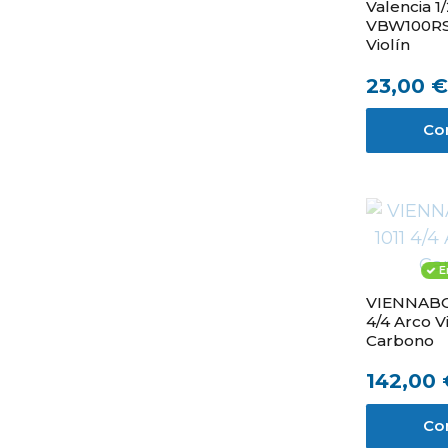
Valencia 1
VBW100RS
Violín
23,00 €
Co
E
VIENNABO
4/4 Arco V
Carbono
142,00 
Co