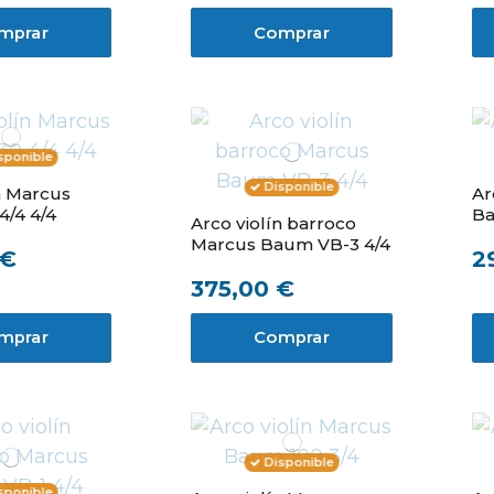
mprar
Comprar
sponible
Disponible
n Marcus
Ar
4/4 4/4
Ba
Arco violín barroco
Marcus Baum VB-3 4/4
 €
2
375,00 €
mprar
Comprar
Disponible
sponible