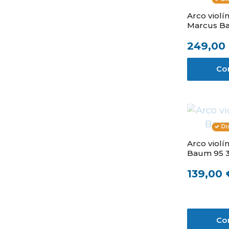
Arco violí
Marcus Ba
249,00
Co
Di
Arco violí
Baum 95 3
139,00 
Co