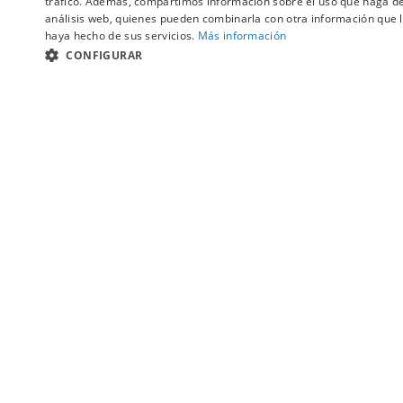
tráfico. Además, compartimos información sobre el uso que haga del
análisis web, quienes pueden combinarla con otra información que l
Co
haya hecho de sus servicios.
Más información
CONFIGURAR
NECESARIAS
RENDIMIENTO
PREFERENC
Di
Arco violí
Necesar
Alpha 1/2
Las cookies estrictamente necesarias permiten la funcionalidad principal del
estrictamente necesarias.
60,10 €
Proveedor
/
Nombre
Vencimiento
Descr
Dominio
Co
PrestaShop-
.promusica.es
Sesión
Esta c
[XXXXXXXXXXXX]
inform
PHPSESSID
Sesión
Cookie
PHP.net
variab
promusica.es
ejempl
Di
CookieScriptConsent
2 meses 4
El ser
CookieScript
semanas
banne
.promusica.es
Arco violí