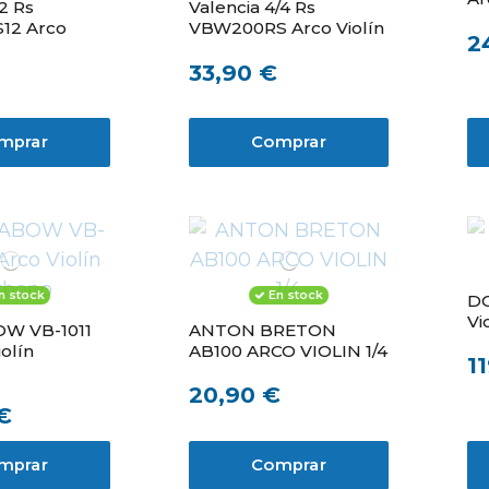
/2 Rs
Valencia 4/4 Rs
12 Arco
VBW200RS Arco Violín
2
33,90 €
mprar
Comprar
n stock
En stock
DO
Vi
W VB-1011
ANTON BRETON
iolín
AB100 ARCO VIOLIN 1/4
1
20,90 €
€
mprar
Comprar