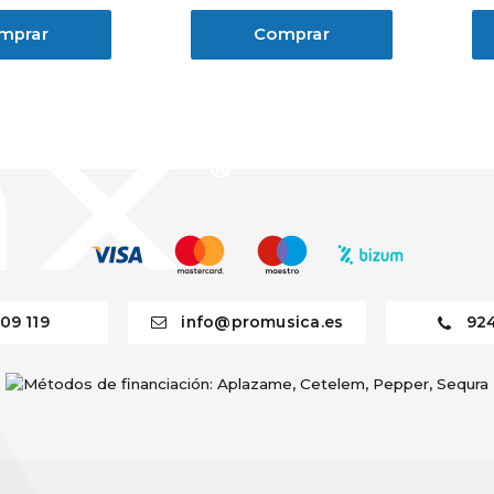
mprar
Comprar
09 119
info@promusica.es
92