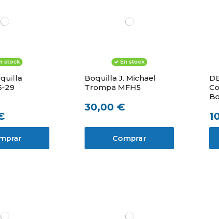
n stock
En stock
quilla
Boquilla J. Michael
DE
5-29
Trompa MFH5
Co
Bo
30,00 €
€
1
mprar
Comprar