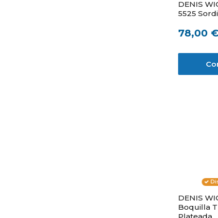
DENIS WI
5525 Sord
78,00 
Co
Di
DENIS WI
Boquilla 
Plateada