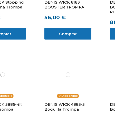
CK Stopping
DENIS WICK 6183
DE
ina Trompa
BOOSTER TROMPA
B
P
€
56,00 €
8
mprar
Comprar
sponible
Disponible
CK 5885-4N
DENIS WICK 4885-5
DE
Trompa
Boquilla Trompa
Bo