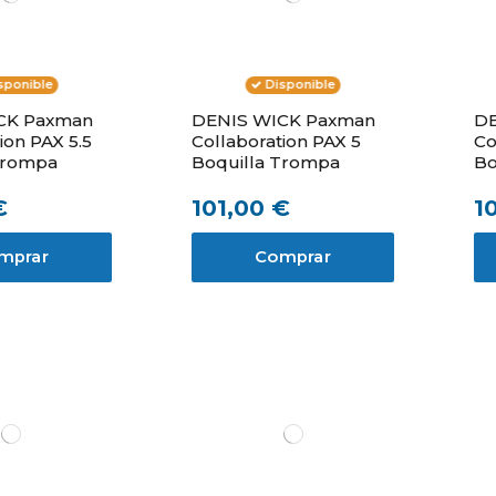
sponible
Disponible
CK Paxman
DENIS WICK Paxman
DE
ion PAX 5.5
Collaboration PAX 5
Co
Trompa
Boquilla Trompa
Bo
€
101,00 €
1
mprar
Comprar