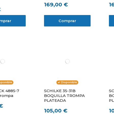
169,00 €
1
€
mprar
Comprar
sponible
Disponible
CK 4885-7
SCHILKE 35-31B
SC
Trompa
BOQUILLA TROMPA
B
PLATEADA
P
 €
105,00 €
1