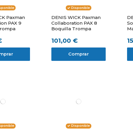
sponible
Disponible
CK Paxman
DENIS WICK Paxman
DE
ion PAX 9
Collaboration PAX 8
So
Trompa
Boquilla Trompa
Ma
€
101,00 €
1
mprar
Comprar
sponible
Disponible