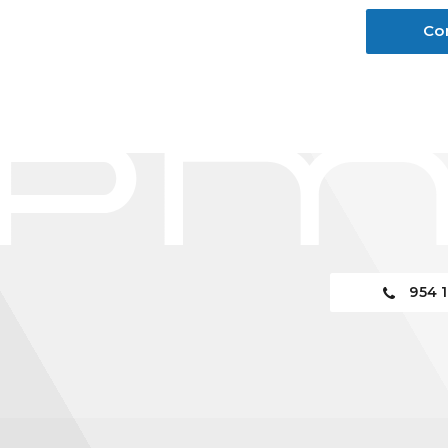
Co
954 1