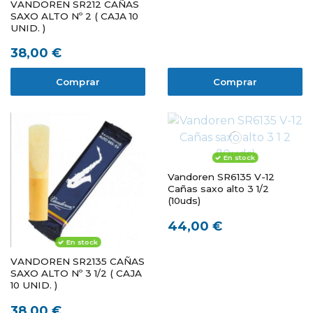
VANDOREN SR212 CAÑAS
SAXO ALTO Nº 2 ( CAJA 10
UNID. )
38,00 €
Comprar
Comprar
En stock
Vandoren SR6135 V-12
Cañas saxo alto 3 1/2
(10uds)
44,00 €
En stock
VANDOREN SR2135 CAÑAS
SAXO ALTO Nº 3 1/2 ( CAJA
10 UNID. )
38,00 €