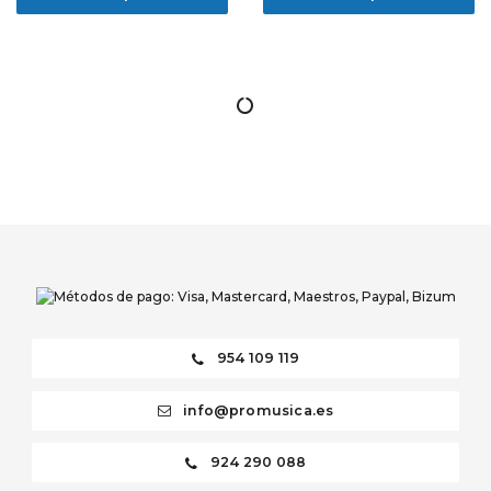
954 109 119
info@promusica.es
924 290 088