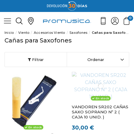
0
Inicio
Viento
Accesorios Viento
Saxofones
Cañas para Saxofones
Cañas para Saxofones
Filtrar
Ordenar
En stock
VANDOREN SR202 CAÑAS
SAXO SOPRANO Nº 2 (
CAJA 10 UNID. )
30,00 €
En stock