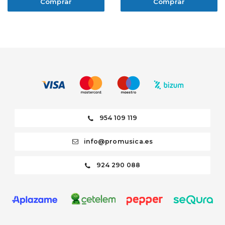
Comprar
Comprar
954 109 119
info@promusica.es
924 290 088