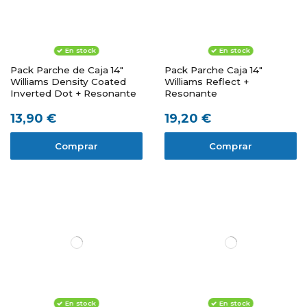
En stock
En stock
Pack Parche de Caja 14"
Pack Parche Caja 14"
Williams Density Coated
Williams Reflect +
Inverted Dot + Resonante
Resonante
13,90 €
19,20 €
Comprar
Comprar
En stock
En stock