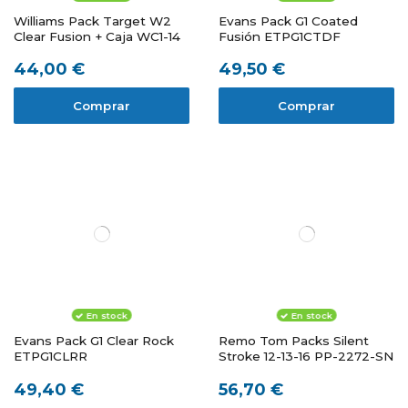
Williams Pack Target W2
Evans Pack G1 Coated
Clear Fusion + Caja WC1-14
Fusión ETPG1CTDF
44,00 €
49,50 €
Comprar
Comprar
En stock
En stock
Evans Pack G1 Clear Rock
Remo Tom Packs Silent
ETPG1CLRR
Stroke 12-13-16 PP-2272-SN
49,40 €
56,70 €