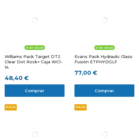
En stock
En stock
Williams Pack Target DT2
Evans Pack Hydraulic Glass
Clear Dot Rock+ Caja WC1-
Fusión ETPHYDGLF
14
77,00 €
48,40 €
Comprar
Comprar
PACK
PACK