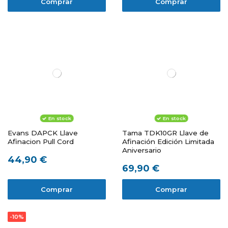
Comprar
Comprar
En stock
En stock
Evans DAPCK Llave
Tama TDK10GR Llave de
Afinacion Pull Cord
Afinación Edición Limitada
Aniversario
44,90 €
69,90 €
Comprar
Comprar
-10%