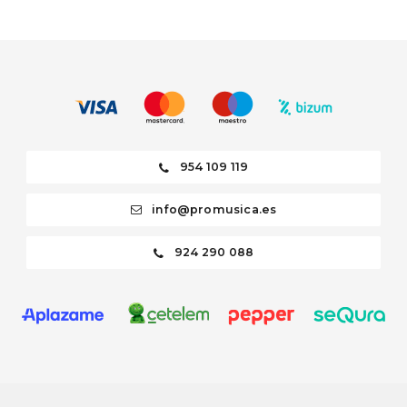
954 109 119
info@promusica.es
924 290 088