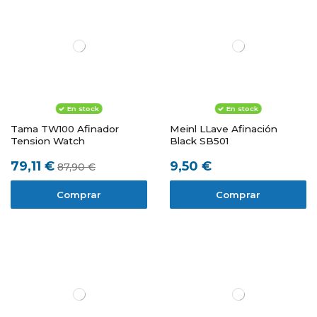
En stock
En stock
Tama TW100 Afinador
Meinl LLave Afinación
Tension Watch
Black SB501
79,11 €
9,50 €
87,90 €
Comprar
Comprar