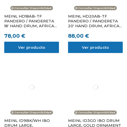
Consultar Disponibilidad
Consultar Disponibilidad
MEINL HD18AB-TF
MEINL HD20AB-TF
PANDERO / PANDERETA
PANDERO / PANDERETA
18' HAND DRUM, AFRICAN
20' HAND DRUM, AFRICAN
BROWN, TRUE FEEL
BROWN, TRUE FEEL
78,00 €
88,00 €
HEADED
HEADED
Ver producto
Ver producto
Consultar Disponibilidad
Consultar Disponibilidad
MEINL ID9BK/WH IBO
MEINL ID3GO IBO DRUM
DRUM LARGE,
LARGE, GOLD ORNAMENT