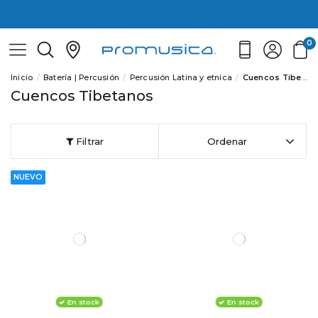
0
Inicio
Batería | Percusión
Percusión Latina y etnica
Cuencos Tibetanos
Cuencos Tibetanos
Filtrar
Ordenar
NUEVO
En stock
En stock