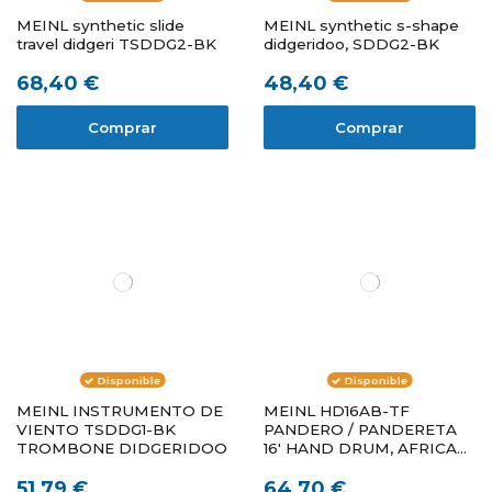
MEINL synthetic slide
MEINL synthetic s-shape
travel didgeri TSDDG2-BK
didgeridoo, SDDG2-BK
68,40 €
48,40 €
Comprar
Comprar
Disponible
Disponible
MEINL INSTRUMENTO DE
MEINL HD16AB-TF
VIENTO TSDDG1-BK
PANDERO / PANDERETA
TROMBONE DIDGERIDOO
16' HAND DRUM, AFRICAN
BROWN, TRUE FEEL
51,79 €
64,70 €
HEADED