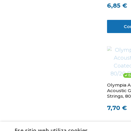
6,85 €
Co
E
Olympia Artisan
Acoustic G
Strings, 80
052
7,70 €
Co
Ese sitio web utiliza cookies