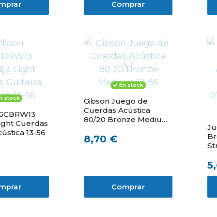
mprar
Comprar
En stock
n stock
Gibson Juego de
Cuerdas Acústica
AGCBRW13
80/20 Bronze Medium
Light Cuerdas
Ju
13-56
cústica 13-56
Br
8,70 €
St
.0
5
cu
mprar
Comprar