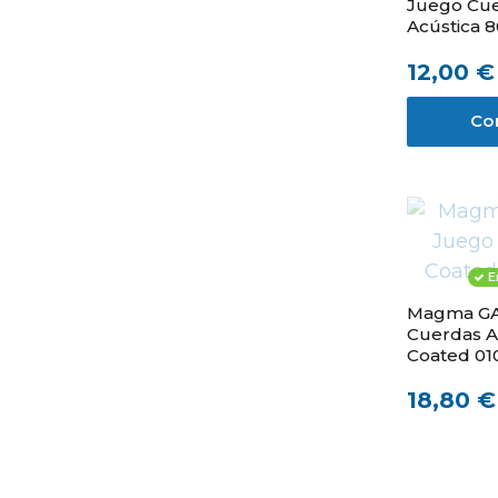
Juego Cu
Acústica 
011 - 052
12,00 €
Co
E
Magma GA
Cuerdas A
Coated 010
18,80 €