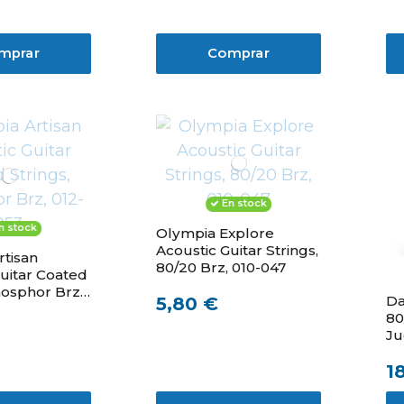
mprar
Comprar
En stock
n stock
Olympia Explore
Acoustic Guitar Strings,
rtisan
80/20 Brz, 010-047
uitar Coated
hosphor Brz,
Da
5,80 €
80
Ju
Gu
1