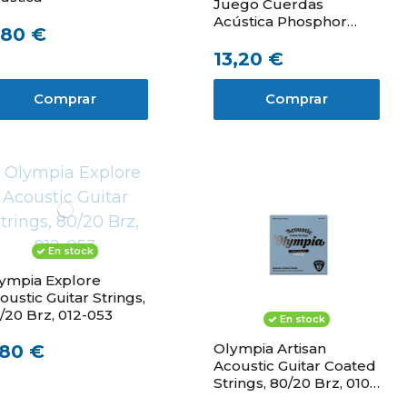
Juego Cuerdas
Acústica Phosphor
,80 €
Bronze 011 - 052
13,20 €
Comprar
Comprar
En stock
ympia Explore
oustic Guitar Strings,
/20 Brz, 012-053
En stock
Olympia Artisan
,80 €
Acoustic Guitar Coated
Strings, 80/20 Brz, 010-
047