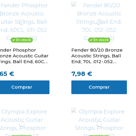
En stock
En stock
nder Phosphor
Fender 80/20 Bronze
onze Acoustic Guitar
Acoustic Strings, Ball
rings, Ball End, 60CL
End, 70L .012-.052
11-.052 Gauges, (6)
Gauges, (6)
,65 €
7,98 €
Comprar
Comprar