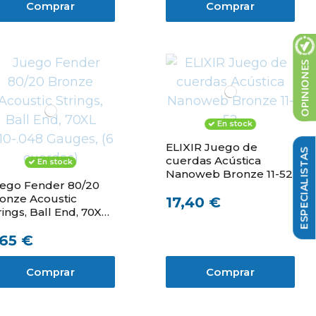
Comprar
Comprar
En stock
ELIXIR Juego de
cuerdas Acústica
En stock
Nanoweb Bronze 11-52
ego Fender 80/20
onze Acoustic
17,40 €
rings, Ball End, 70XL
10-.048 Gauges, (6
,65 €
erdas)
Comprar
Comprar