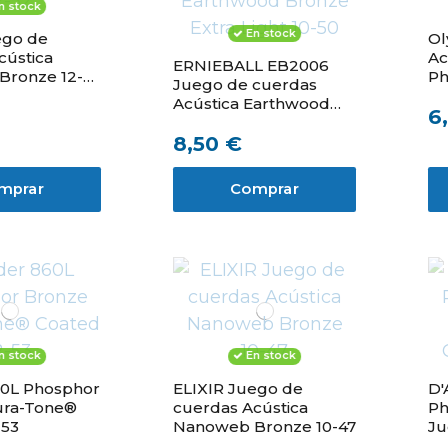
n stock
En stock
ego de
Ol
cústica
Ac
ERNIEBALL EB2006
Bronze 12-
Ph
Juego de cuerdas
Acústica Earthwood
6
Bronze Extra Light 10-
8,50 €
50
mprar
Comprar
n stock
En stock
0L Phosphor
ELIXIR Juego de
D'
ura-Tone®
cuerdas Acústica
Ph
-53
Nanoweb Bronze 10-47
Ju
Gu