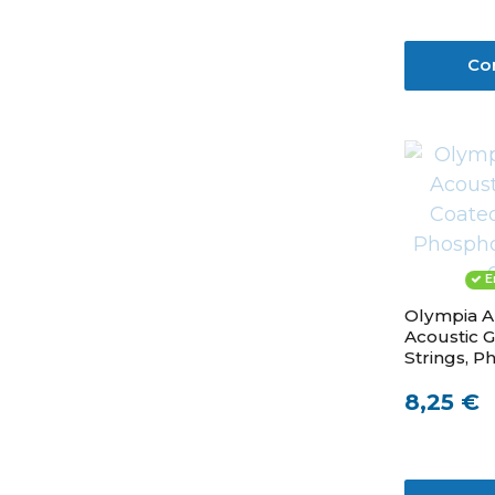
Co
E
Olympia A
Acoustic G
Strings, P
012-053
8,25 €