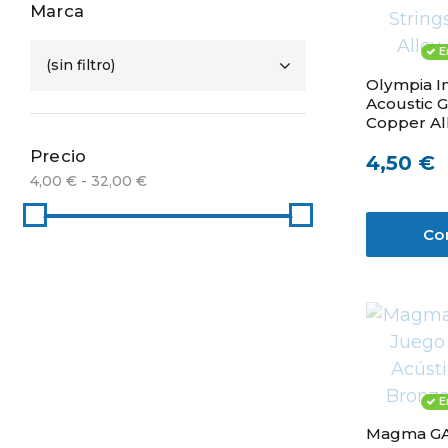
Marca
E
(sin filtro)
Olympia Ini
Acoustic G
Copper All
Precio
4,50 €
4,00 € - 32,00 €
Co
E
Magma GA