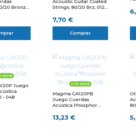
erdas
Acoustic Guitar Coated
80/20 Bronze
Strings, 80/20 Brz, 012-
6
053
7,70 €
mprar
Comprar
n stock
En stock
120P Juego
cústica
Magma GA120PB
Ol
 - 048
Juego Cuerdas
Ac
Acústica Phosphor
80
Bronze 010 - 048
13,23 €
5