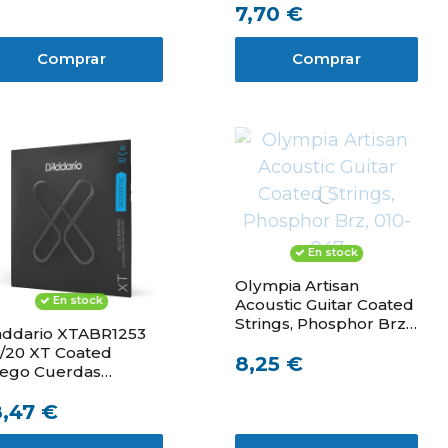
7,70 €
Comprar
Comprar
En stock
Olympia Artisan
En stock
Acoustic Guitar Coated
Strings, Phosphor Brz,
ddario XTABR1253
010-047
/20 XT Coated
8,25 €
ego Cuerdas
itarra Acustica
8,47 €