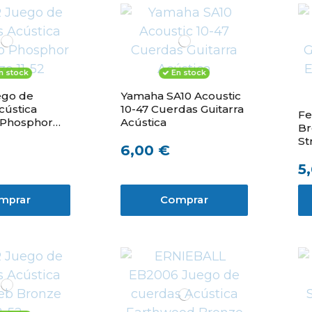
n stock
En stock
ego de
Yamaha SA10 Acoustic
cústica
10-47 Cuerdas Guitarra
Fe
Phosphor
Acústica
Br
-52
St
6,00 €
.0
5
mprar
Comprar