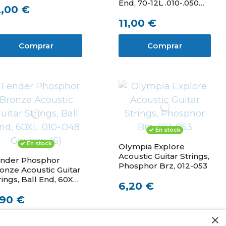
End, 70-12L .010-.050
2,00 €
Gauges, (12)
11,00 €
Comprar
Comprar
En stock
En stock
Olympia Explore
Acoustic Guitar Strings,
nder Phosphor
Phosphor Brz, 012-053
onze Acoustic Guitar
rings, Ball End, 60XL
6,20 €
10-.048 Gauges, (6)
,90 €
×
Comprar
Comprar