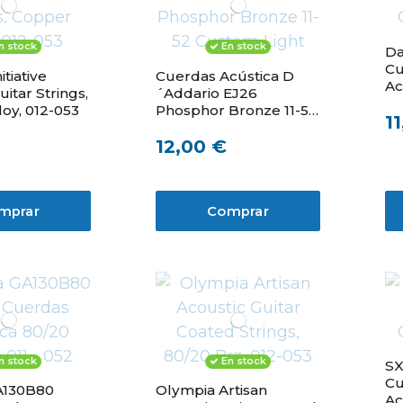
n stock
En stock
Da
Cu
tiative
Cuerdas Acústica D
Ac
uitar Strings,
´Addario EJ26
oy, 012-053
Phosphor Bronze 11-52
1
Custom Light
12,00 €
mprar
Comprar
n stock
En stock
SX
Cu
130B80
Olympia Artisan
Ac