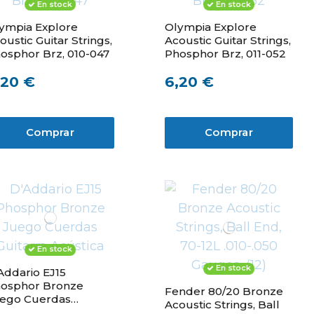
En stock
En stock
ympia Explore
Olympia Explore
oustic Guitar Strings,
Acoustic Guitar Strings,
osphor Brz, 010-047
Phosphor Brz, 011-052
,20 €
6,20 €
Comprar
Comprar
En stock
En stock
Addario EJ15
osphor Bronze
Fender 80/20 Bronze
ego Cuerdas
Acoustic Strings, Ball
itarra Acústica