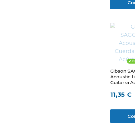
Co
E
Gibson S
Acoustic 
Guitarra A
11,35 €
Co