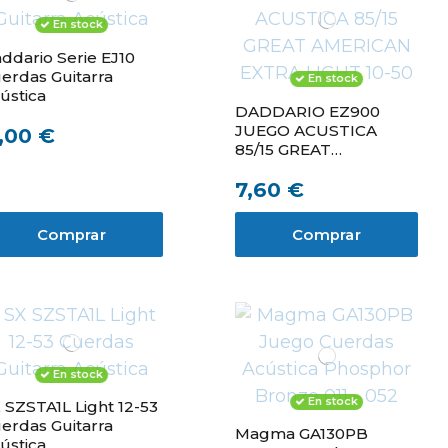
En stock
ddario Serie EJ10
erdas Guitarra
En stock
ústica
DADDARIO EZ900
JUEGO ACUSTICA
1,00 €
85/15 GREAT
AMERICAN EXTRA
7,60 €
LIGHT 10-50
Comprar
Comprar
En stock
En stock
 SZSTA1L Light 12-53
erdas Guitarra
Magma GA130PB
ústica