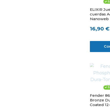
E
ELIXIR Ju
cuerdas A
Nanoweb 
52
16,90 €
Co
E
Fender 86
Bronze D
Coated 12