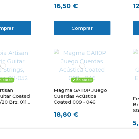
16,50 €
1
mprar
Comprar
n stock
En stock
Magma GA110P Juego
uitar Coated
Cuerdas Acústica
Fe
/20 Brz, 011-
Coated 009 - 046
Br
St
18,80 €
.0
5
mprar
Comprar