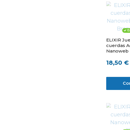
E
ELIXIR Ju
cuerdas A
Nanoweb 
Bronze 11
18,50 €
Co