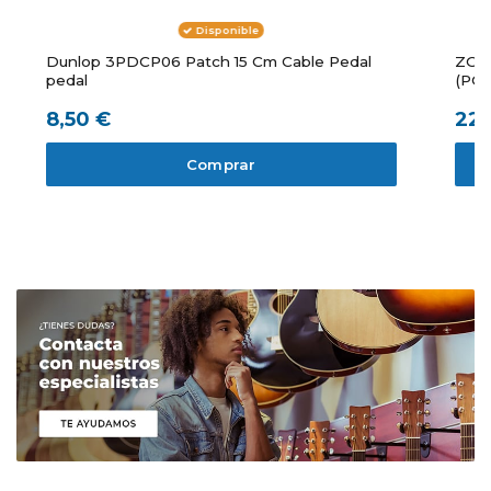
Disponible
Dunlop 3PDCP06 Patch 15 Cm Cable Pedal
ZOO
pedal
(PO
8,50 €
22,
Comprar