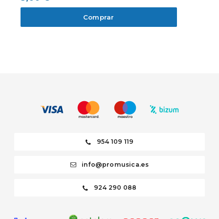
Comprar
954 109 119
info@promusica.es
924 290 088