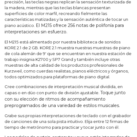
precisión, las teclas negras replican la sensación texturizada de
la madera, mientras que las teclas blancas presentan
superficies de color marfil, recreando fielmente las
características matizadas y la sensación auténtica de tocar un
El M215 ofrece 256 notas de polifonía para
piano acústico.
interpretaciones sin esfuerzo.
El M215 está alimentado por nuestra biblioteca de sonidos
KORE 2.1 de 2 GB. KORE 2.1 muestra nuestras muestras de piano
de cola alemán de 9′ que se encuentran en nuestra estación de
trabajo insignia K2700 y SP7 Grand y también incluye otras
muestras de alta calidad de los productos profesionales de
Kurzweil, como cuerdas realistas, pianos eléctricos y órganos,
todos optimizados para plataformas de piano digital.
Cree combinaciones de interpretación musical dividida, en
Toque junto
capas o en dúo con punto de división ajustable.
con su elección de ritmos de acompañamiento
preprogramados de una variedad de estilos musicales.
Grabe sus propias interpretaciones de teclado con el grabador
de canciones de una sola pista intuitivo. Elija entre 12 firmas de
tiempo de metrónomo para practicar y tocar junto con él.
Los pedales de sustain, sostenuto y suave están integrados de