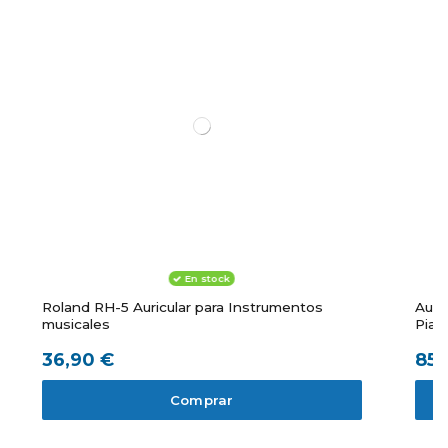
En stock
Roland RH-5 Auricular para Instrumentos
Auri
musicales
Pian
36,90 €
85,
Comprar