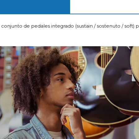
unto de pedales integrado (sustain / sostenuto / soft) par