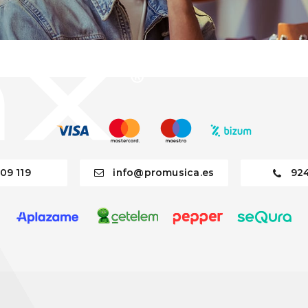
09 119
info@promusica.es
92