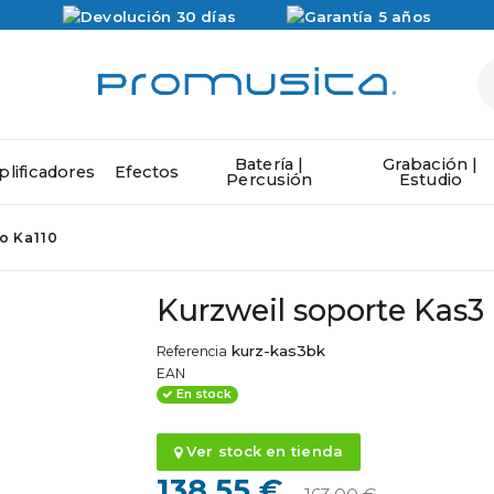
Batería |
Grabación |
lificadores
Efectos
Percusión
Estudio
o Ka110
Kurzweil soporte Kas3
kurz-kas3bk
Referencia
EAN
En stock
Ver stock en tienda
138,55 €