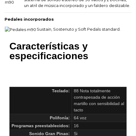
un atril de música incorporado y un faldero deslizable.
Pedales incorporados
Sustain, Sostenuto y Soft Pedals standard.
Características y
especificaciones
Todas las especificaciones están sujetas a cambio sin
previo aviso.
Teclado:
88 Nota totalmente
contrapesada de acción
martillo con sensibilidad al
tacto
Polifonía:
64 voz
Programas preestablecidos:
16
Sonido Gran Pinao:
Si