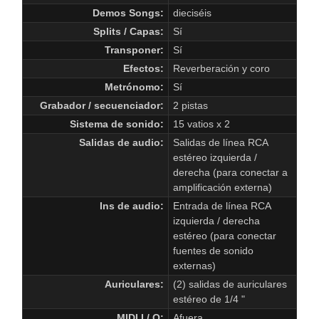
Demos Songs:
dieciséis
Splits / Capas:
Sí
Transponer:
Sí
Efectos:
Reverberación y coro
Metrónomo:
Sí
Grabador / secuenciador:
2 pistas
Sistema de sonido:
15 vatios x 2
Salidas de audio:
Salidas de línea RCA
estéreo izquierda /
derecha (para conectar a
amplificación externa)
Ins de audio:
Entrada de línea RCA
izquierda / derecha
estéreo (para conectar
fuentes de sonido
externas)
Auriculares:
(2) salidas de auriculares
estéreo de 1/4 "
MIDI I / O:
Afuera