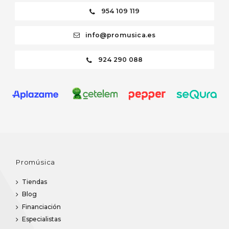
954 109 119
info@promusica.es
924 290 088
Promúsica
Tiendas
Blog
Financiación
Especialistas