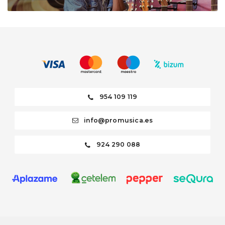
954 109 119
info@promusica.es
924 290 088