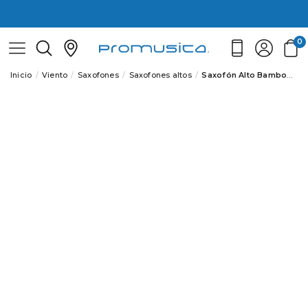
0
Inicio
Viento
Saxofones
Saxofones altos
Saxofón Alto Bamboo Xaphoon En Si bemol