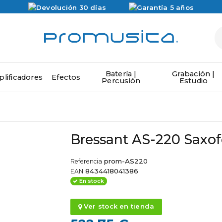
Batería |
Grabación |
lificadores
Efectos
Percusión
Estudio
Bressant AS-220 Saxof
prom-AS220
Referencia
8434418041386
EAN
En stock
Ver stock en tienda