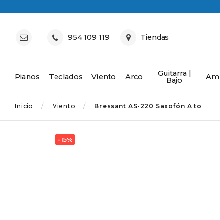
954 109 119
Tiendas
Guitarra |
Pianos
Teclados
Viento
Arco
Amp
Bajo
Inicio
Viento
Bressant AS-220 Saxofón Alto
-15%