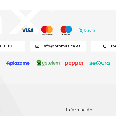
09 119
info@promusica.es
92
s
Información