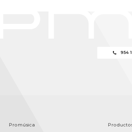
954 1
Promúsica
Producto