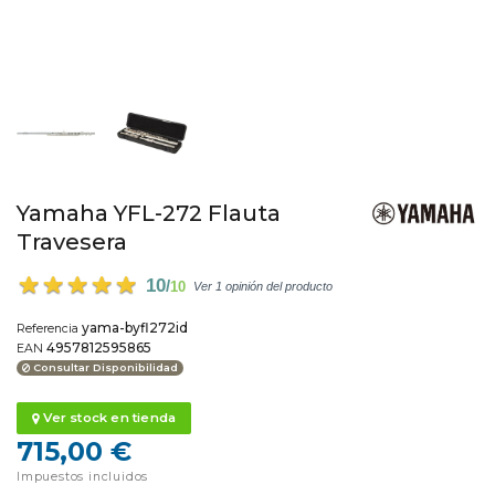
Yamaha YFL-272 Flauta
Travesera
10
/
10
Ver 1 opinión del producto
yama-byfl272id
Referencia
4957812595865
EAN
Consultar Disponibilidad
Ver stock en tienda
715,00 €
Impuestos incluidos