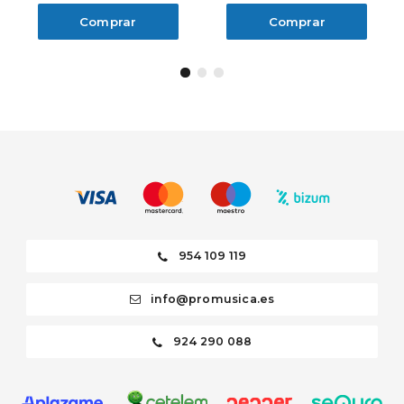
Comprar
Comprar
954 109 119
info@promusica.es
924 290 088