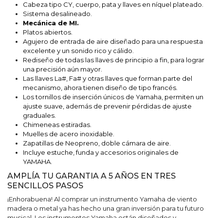
Cabeza tipo CY, cuerpo, pata y llaves en níquel plateado.
Sistema desalineado.
Mecánica de MI.
Platos abiertos.
Agujero de entrada de aire diseñado para una respuesta
excelente y un sonido rico y cálido.
Rediseño de todas las llaves de principio a fin, para lograr
una precisión aún mayor.
Las llaves La#, Fa# y otras llaves que forman parte del
mecanismo, ahora tienen diseño de tipo francés.
Los tornillos de inserción únicos de Yamaha, permiten un
ajuste suave, además de prevenir pérdidas de ajuste
graduales.
Chimeneas estiradas.
Muelles de acero inoxidable.
Zapatillas de Neopreno, doble cámara de aire.
Incluye estuche, funda y accesorios originales de
YAMAHA.
AMPLÍA TU GARANTIA A 5 AÑOS EN TRES
SENCILLOS PASOS
¡Enhorabuena! Al comprar un instrumento Yamaha de viento
madera o metal ya has hecho una gran inversión para tu futuro
musical. Los instrumentos Yamaha están diseñados y