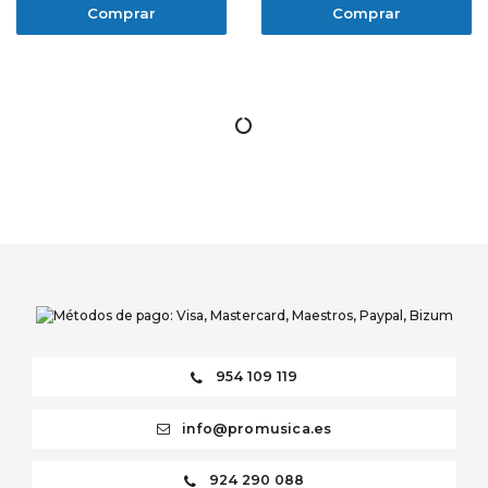
Comprar
Comprar
954 109 119
info@promusica.es
924 290 088