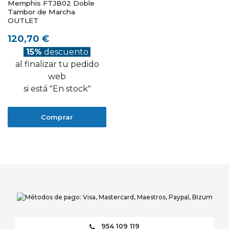
Memphis FTJB02 Doble
Tambor de Marcha
OUTLET
120,70 €
15%
descuento
al finalizar tu pedido
web
si está "En stock"
Comprar
954 109 119