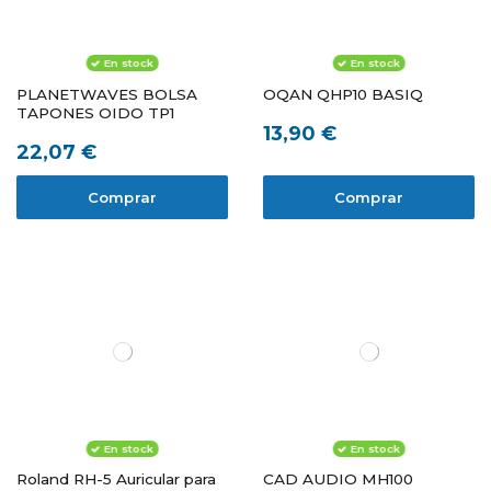
En stock
En stock
PLANETWAVES BOLSA
OQAN QHP10 BASIQ
TAPONES OIDO TP1
13,90 €
22,07 €
Comprar
Comprar
En stock
En stock
Roland RH-5 Auricular para
CAD AUDIO MH100