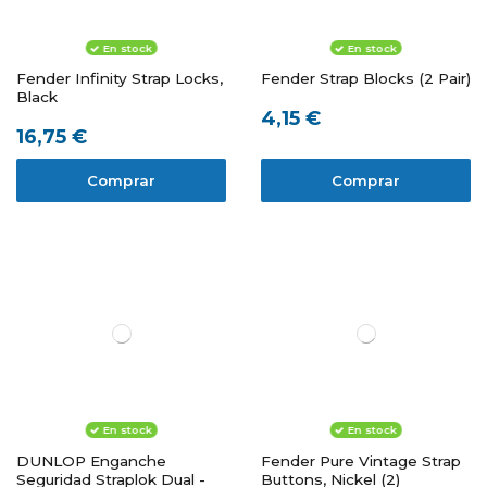
En stock
En stock
Fender Infinity Strap Locks,
Fender Strap Blocks (2 Pair)
Black
4,15 €
16,75 €
Comprar
Comprar
En stock
En stock
DUNLOP Enganche
Fender Pure Vintage Strap
Seguridad Straplok Dual -
Buttons, Nickel (2)