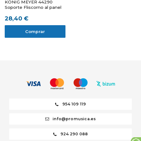
KÖNIG MEYER 44290
Soporte Fliscorno al panel
28,40 €
Comprar
954 109 119
info@promusica.es
924 290 088