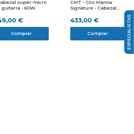
Cabezal super-micro
CMT - Ciro Manna
 guitarra - 60W
Signature - Cabezal
super-micro de
49,00 €
433,00 €
guitarra - 60W
Comprar
Comprar