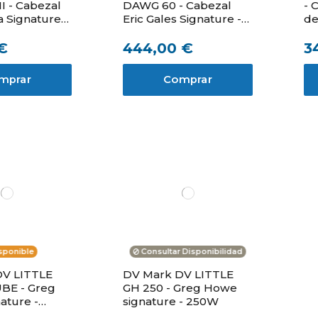
I - Cabezal
DAWG 60 - Cabezal
- 
a Signature
Eric Gales Signature -
de
ALES - 250 W
60W
€
444,00 €
3
mprar
Comprar
sponible
Consultar Disponibilidad
DV LITTLE
DV Mark DV LITTLE
BE - Greg
GH 250 - Greg Howe
ature -
signature - 250W