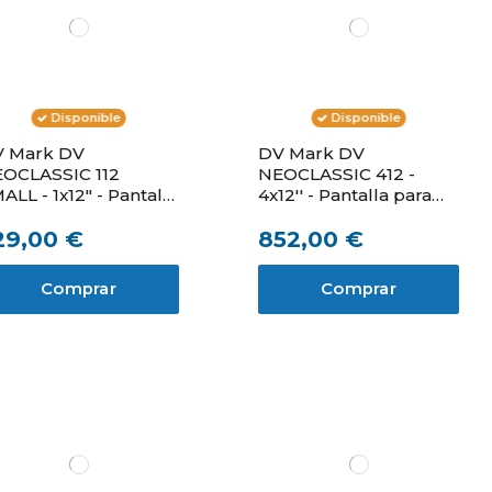
Disponible
Disponible
 Mark DV
DV Mark DV
OCLASSIC 112
NEOCLASSIC 412 -
ALL - 1x12" - Pantalla
4x12'' - Pantalla para
ra guitarra
guitarra
29,00 €
852,00 €
Comprar
Comprar