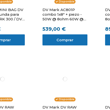
sponible
Disponible
MINI BAG DV
DV Mark AC801P
DV
unda para
combo 1x8" + piezo -
co
K 300 / DV
50W @ 8ohm 60W @
8
4ohm
€
539,00 €
8
mprar
Comprar
sponible
Disponible
DV RAW
DV Mark DV RAW
DV