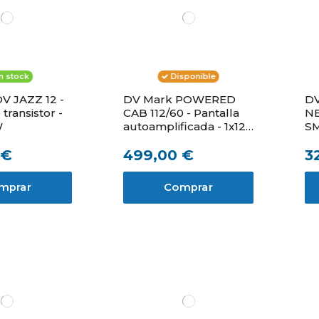
n stock
Disponible
V JAZZ 12 -
DV Mark POWERED
DV
ransistor -
CAB 112/60 - Pantalla
NE
W
autoamplificada - 1x12"
SM
- 60W
pa
 €
499,00 €
3
mprar
Comprar