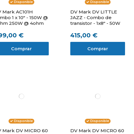
Disponible
Disponible
 Mark AC101H
DV Mark DV LITTLE
mbo 1 x 10" - 150W @
JAZZ - Combo de
ohm 250W @ 4ohm
transistor - 1x8" - 50W
99,00 €
415,00 €
Comprar
Comprar
Disponible
Disponible
 Mark DV MICRO 60
DV Mark DV MICRO 60