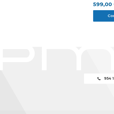
599,00
Co
954 1