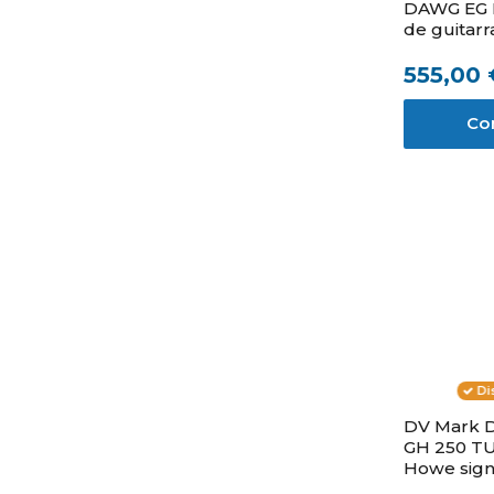
DAWG EG I
de guitarr
de ERIC G
555,00 
Co
Di
DV Mark 
GH 250 TU
Howe sign
250W