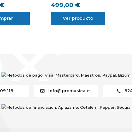
 €
499,00 €
mprar
Ver producto
09 119
info@promusica.es
92