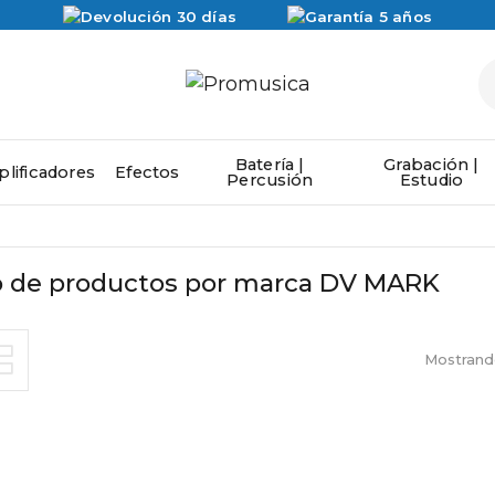
Batería |
Grabación |
lificadores
Efectos
Percusión
Estudio
o de productos por marca DV MARK
Mostrando