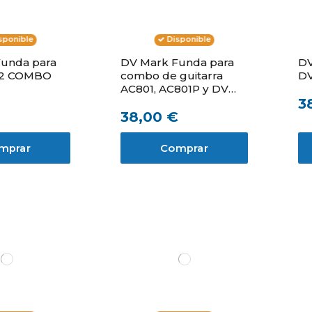
sponible
Disponible
unda para
DV Mark Funda para
DV
12 COMBO
combo de guitarra
DV
AC801, AC801P y DV
3
LITTLE JAZZ
38,00 €
mprar
Comprar